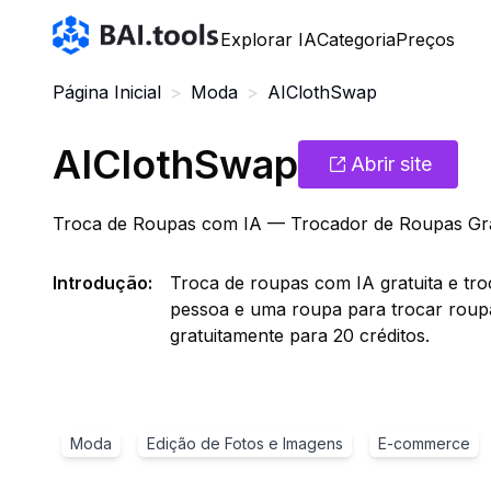
Bai.tools
Explorar IA
Categoria
Preços
Página Inicial
>
Moda
>
AIClothSwap
AIClothSwap
Abrir site
Troca de Roupas com IA — Trocador de Roupas Grat
Introdução
:
Troca de roupas com IA gratuita e tro
pessoa e uma roupa para trocar roup
gratuitamente para 20 créditos.
Moda
Edição de Fotos e Imagens
E-commerce