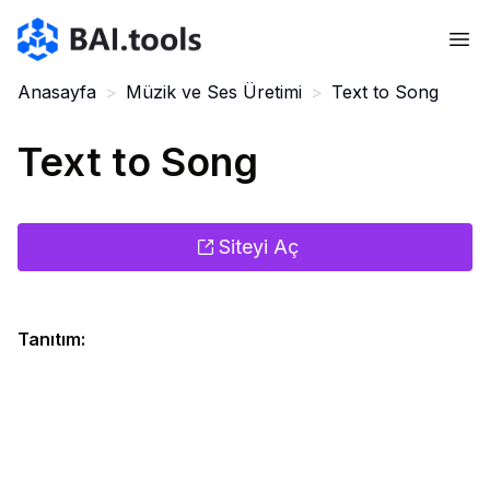
Bai.tools
Anasayfa
>
Müzik ve Ses Üretimi
>
Text to Song
Text to Song
Siteyi Aç
Tanıtım
: