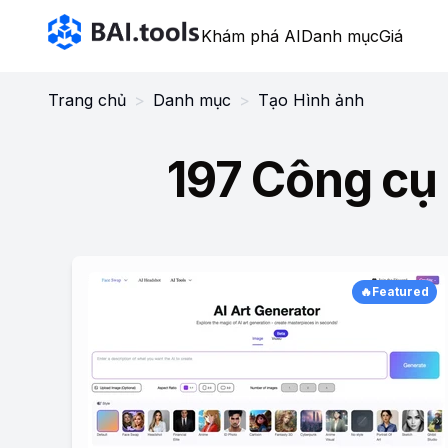
Bai.tools
Khám phá AI
Danh mục
Giá
Trang chủ
>
Danh mục
>
Tạo Hình ảnh
197 Công cụ
🔥Featured