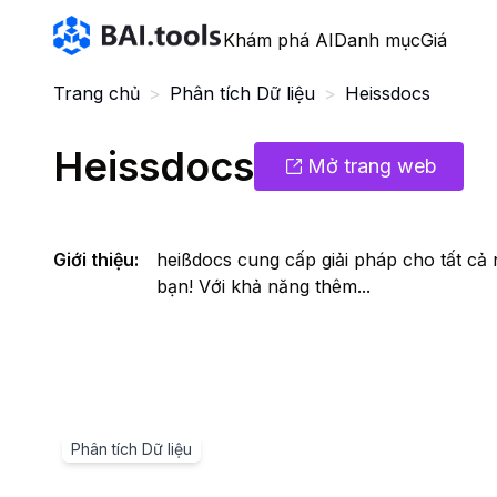
Bai.tools
Khám phá AI
Danh mục
Giá
Trang chủ
>
Phân tích Dữ liệu
>
Heissdocs
Heissdocs
Mở trang web
Giới thiệu
:
heißdocs cung cấp giải pháp cho tất cả 
bạn! Với khả năng thêm...
Phân tích Dữ liệu