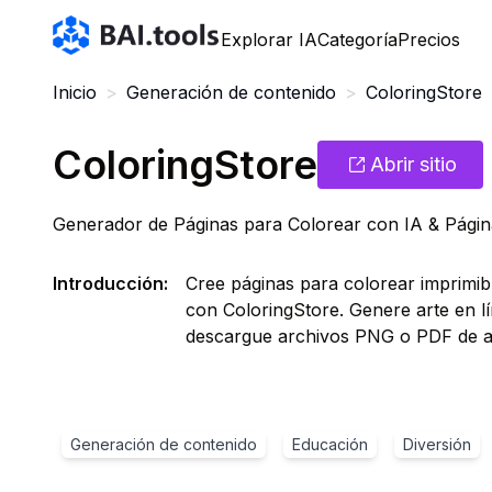
Bai.tools
Explorar IA
Categoría
Precios
Inicio
>
Generación de contenido
>
ColoringStore
ColoringStore
Abrir sitio
Generador de Páginas para Colorear con IA & Página
Introducción
:
Cree páginas para colorear imprimibl
con ColoringStore. Genere arte en l
descargue archivos PNG o PDF de al
Generación de contenido
Educación
Diversión