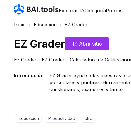
Bai.tools
Explorar IA
Categoría
Precios
Inicio
>
Educación
>
EZ Grader
EZ Grader
Abrir sitio
Ez Grader – EZ Grader – Calculadora de Calificacion
Introducción
:
EZ Grader ayuda a los maestros a ca
porcentajes y puntajes. Herramienta r
cuestionarios, exámenes y tareas
Educación
Productividad
otro