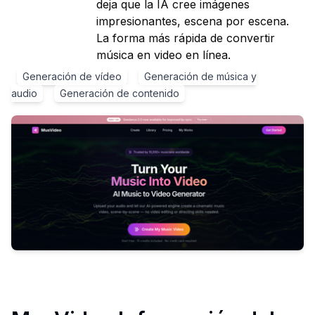
deja que la IA cree imágenes
impresionantes, escena por escena.
La forma más rápida de convertir
música en video en línea.
Generación de vídeo
Generación de música y
audio
Generación de contenido