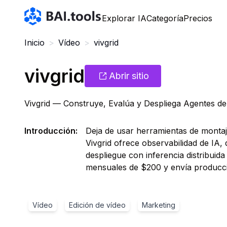
Bai.tools
Explorar IA
Categoría
Precios
Inicio
>
Vídeo
>
vivgrid
vivgrid
Abrir sitio
Vivgrid — Construye, Evalúa y Despliega Agentes d
Introducción
:
Deja de usar herramientas de montaj
Vivgrid ofrece observabilidad de IA,
despliegue con inferencia distribuid
mensuales de $200 y envía producció
Vídeo
Edición de vídeo
Marketing