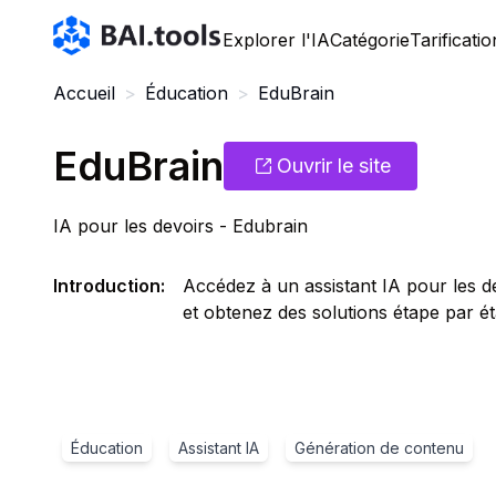
Bai.tools
Explorer l'IA
Catégorie
Tarificatio
Accueil
>
Éducation
>
EduBrain
EduBrain
Ouvrir le site
IA pour les devoirs - Edubrain
Introduction
:
Accédez à un assistant IA pour les 
et obtenez des solutions étape par ét
Éducation
Assistant IA
Génération de contenu