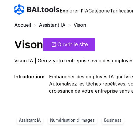
Bai.tools
Explorer l'IA
Catégorie
Tarificatio
Accueil
>
Assistant IA
>
Vison
Vison
Ouvrir le site
Vison IA | Gérez votre entreprise avec des employé
Introduction
:
Embaucher des employés IA qui livren
Automatisez les tâches répétitives, s
croissance de votre entreprise sans a
Assistant IA
Numérisation d'images
Business