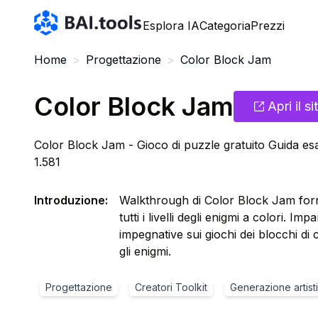
Bai.tools
Esplora IA
Categoria
Prezzi
Home
>
Progettazione
>
Color Block Jam
Color Block Jam
Apri il si
Color Block Jam - Gioco di puzzle gratuito Guida esaust
1.581
Introduzione
:
Walkthrough di Color Block Jam forni
tutti i livelli degli enigmi a colori. Im
impegnative sui giochi dei blocchi di c
gli enigmi.
Progettazione
Creatori Toolkit
Generazione artist