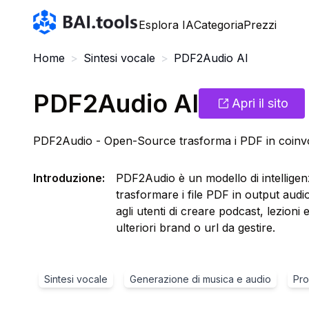
Bai.tools
Esplora IA
Categoria
Prezzi
Home
>
Sintesi vocale
>
PDF2Audio AI
PDF2Audio AI
Apri il sito
PDF2Audio - Open-Source trasforma i PDF in coinvo
Introduzione
:
PDF2Audio è un modello di intelligen
trasformare i file PDF in output audio
agli utenti di creare podcast, lezioni 
ulteriori brand o url da gestire.
Sintesi vocale
Generazione di musica e audio
Pro