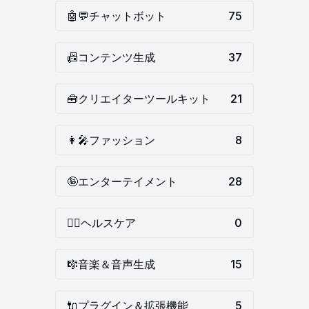
🤖💬
チャットボット
75
📠
コンテンツ生成
37
🧰
クリエイターツールキット
21
👩‍🎤
ファッション
8
🤪
エンターテイメント
28
👩‍⚕️
ヘルスケア
0
🎼
音楽＆音声生成
15
🔌
プラグイン＆拡張機能
5