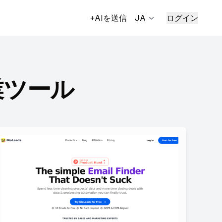
+AIを送信
JA
ログイン
業ツール