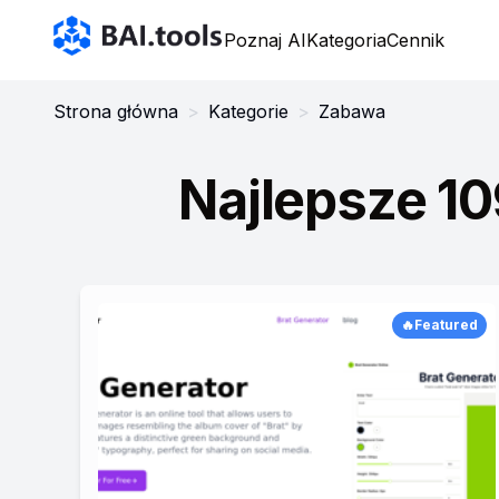
Bai.tools
Poznaj AI
Kategoria
Cennik
Strona główna
>
Kategorie
>
Zabawa
Najlepsze 1
🔥Featured