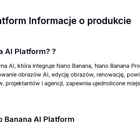
atform
Informacje o produkcie
 AI Platform?
?
na AI, która integruje Nano Banana, Nano Banana Pro
erowanie obrazów AI, edycję obrazów, renowację, powi
, projektantów i agencji, zapewnia ujednolicone miej
o Banana AI Platform