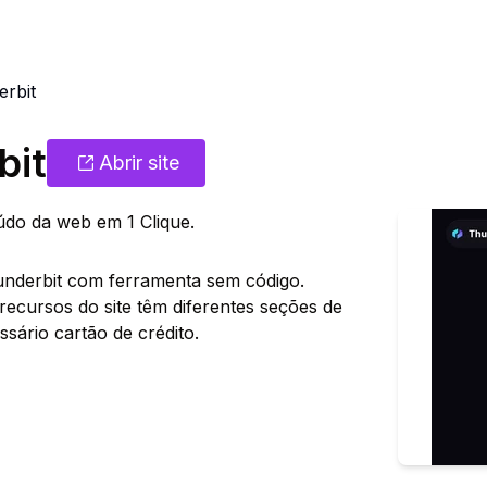
rbit
bit
Abrir site
do da web em 1 Clique.
hunderbit com ferramenta sem código.
ecursos do site têm diferentes seções de
sário cartão de crédito.