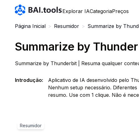
Bai.tools
Explorar IA
Categoria
Preços
Página Inicial
>
Resumidor
>
Summarize by Thunde
Summarize by Thunder
Summarize by Thunderbit | Resuma qualquer conteú
Introdução
:
Aplicativo de IA desenvolvido pelo T
Nenhum setup necessário. Diferentes r
resumo. Use com 1 clique. Não é neces
Resumidor