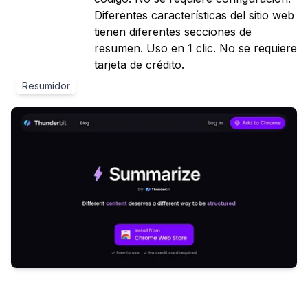
Diferentes características del sitio web
tienen diferentes secciones de
resumen. Uso en 1 clic. No se requiere
tarjeta de crédito.
Resumidor