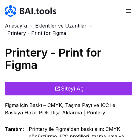
Bai.tools
Anasayfa
>
Eklentiler ve Uzantılar
>
Printery - Print for Figma
Printery - Print for
Figma
Siteyi Aç
Figma için Baskı – CMYK, Taşma Payı ve ICC ile
Baskıya Hazır PDF Dışa Aktarma | Printery
Tanıtım
:
Printery ile Figma'dan baskı alın: CMYK
dönüştürme, ICC profilleri, taşma payı ve