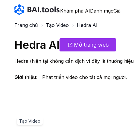
Bai.tools
Khám phá AI
Danh mục
Giá
Trang chủ
>
Tạo Video
>
Hedra AI
Hedra AI
Mở trang web
Hedra (hiện tại không cần dịch vì đây là thương hiệu
Giới thiệu
:
Phát triển video cho tất cả mọi người.
Tạo Video