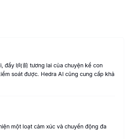
ới, đẩy l向前 tương lai của chuyện kể con
à kiểm soát được. Hedra AI cũng cung cấp khả
 hiện một loạt cảm xúc và chuyển động đa