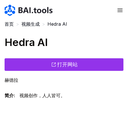
Bai.tools
首页
>
视频生成
>
Hedra AI
Hedra AI
打开网站
赫德拉
简介
:
视频创作，人人皆可。