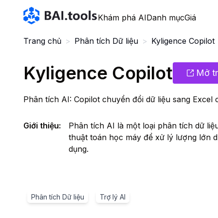
Bai.tools
Khám phá AI
Danh mục
Giá
Trang chủ
>
Phân tích Dữ liệu
>
Kyligence Copilot
Kyligence Copilot
Mở t
Phân tích AI: Copilot chuyển đổi dữ liệu sang Excel
Giới thiệu
:
Phân tích AI là một loại phân tích dữ li
thuật toán học máy để xử lý lượng lớn dữ
dụng.
Phân tích Dữ liệu
Trợ lý AI