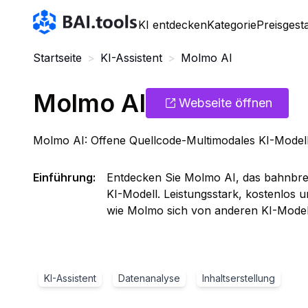
Bai.tools
KI entdecken
Kategorie
Preisgest
Startseite
>
KI-Assistent
>
Molmo AI
Molmo AI
Webseite öffnen
Molmo AI: Offene Quellcode-Multimodales KI-Modell 
Einführung
:
Entdecken Sie Molmo AI, das bahnbre
KI-Modell. Leistungsstark, kostenlos 
wie Molmo sich von anderen KI-Modell
KI-Assistent
Datenanalyse
Inhaltserstellung