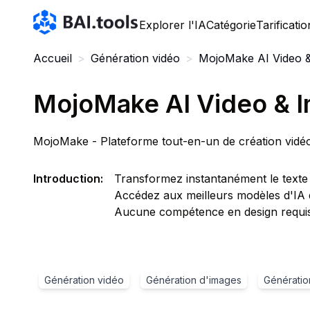
Bai.tools
Explorer l'IA
Catégorie
Tarificatio
Accueil
>
Génération vidéo
>
MojoMake AI Video &
MojoMake AI Video & I
MojoMake - Plateforme tout-en-un de création vidéo
Introduction
:
Transformez instantanément le texte 
Accédez aux meilleurs modèles d'IA
Aucune compétence en design requis
Génération vidéo
Génération d'images
Génératio