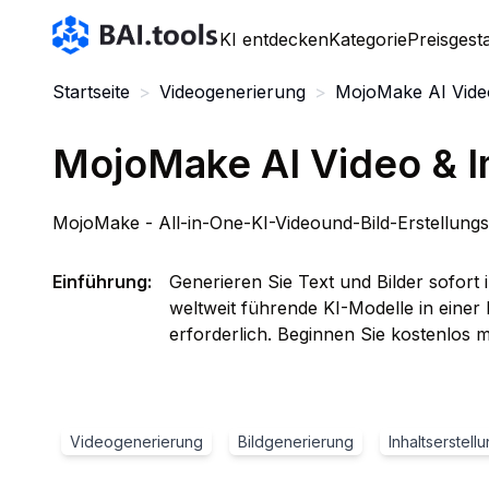
Bai.tools
KI entdecken
Kategorie
Preisgest
Startseite
>
Videogenerierung
>
MojoMake AI Vide
MojoMake AI Video & I
MojoMake - All-in-One-KI-Videound-Bild-Erstellungs
Einführung
:
Generieren Sie Text und Bilder sofort 
weltweit führende KI-Modelle in einer
erforderlich. Beginnen Sie kostenlos mi
Videogenerierung
Bildgenerierung
Inhaltserstell