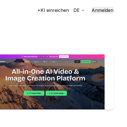
+KI einreichen
DE
Anmelden