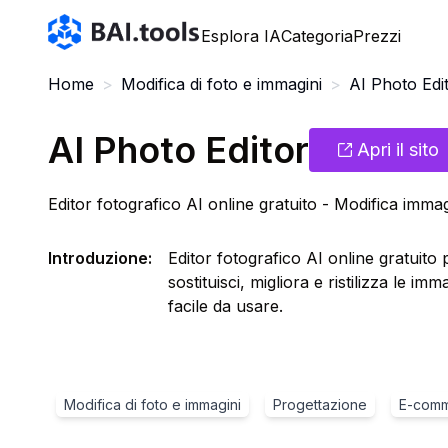
Bai.tools
Esplora IA
Categoria
Prezzi
Home
>
Modifica di foto e immagini
>
AI Photo Edi
AI Photo Editor
Apri il sito
Editor fotografico AI online gratuito - Modifica immag
Introduzione
:
Editor fotografico AI online gratuito
sostituisci, migliora e ristilizza le i
facile da usare.
Modifica di foto e immagini
Progettazione
E-com