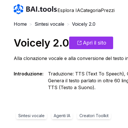
Bai.tools
Esplora IA
Categoria
Prezzi
Home
>
Sintesi vocale
>
Voicely 2.0
Voicely 2.0
Apri il sito
Alla clonazione vocale e alla conversione del testo i
Introduzione
:
Traduzione: TTS (Text To Speech), C
Genera il testo parlato in oltre 60 li
TTS (Testo a Suono).
Sintesi vocale
Agenti IA
Creatori Toolkit