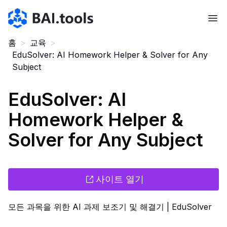
Bai.tools
홈
>
교육
>
EduSolver: AI Homework Helper & Solver for Any
Subject
EduSolver: AI
Homework Helper &
Solver for Any Subject
사이트 열기
모든 과목을 위한 AI 과제 보조기 및 해결기 | EduSolver