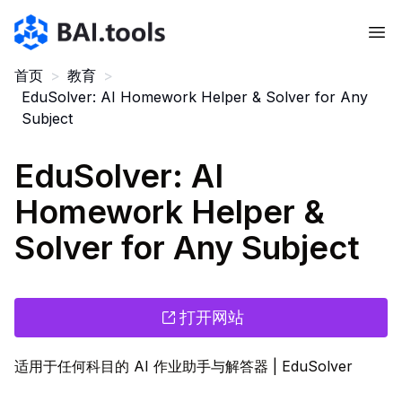
Bai.tools
首页
>
教育
>
EduSolver: AI Homework Helper & Solver for Any
Subject
EduSolver: AI
Homework Helper &
Solver for Any Subject
打开网站
适用于任何科目的 AI 作业助手与解答器 | EduSolver