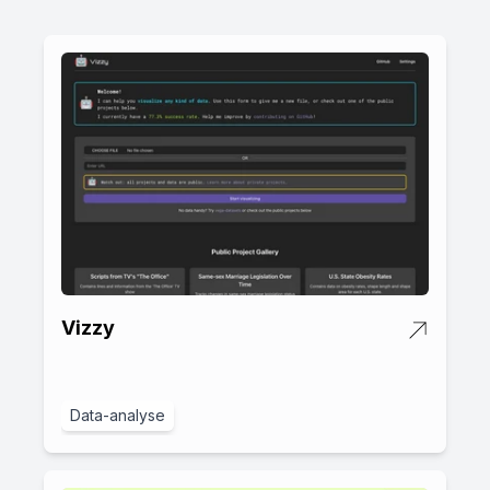
Vizzy
Data-analyse