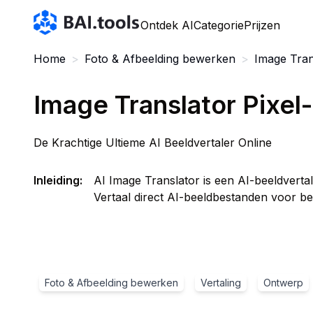
Bai.tools
Ontdek AI
Categorie
Prijzen
Home
>
Foto & Afbeelding bewerken
>
Image Tran
Image Translator Pixel
De Krachtige Ultieme AI Beeldvertaler Online
Inleiding
:
AI Image Translator is een AI-beeldvertal
Vertaal direct AI-beeldbestanden voor bed
Foto & Afbeelding bewerken
Vertaling
Ontwerp