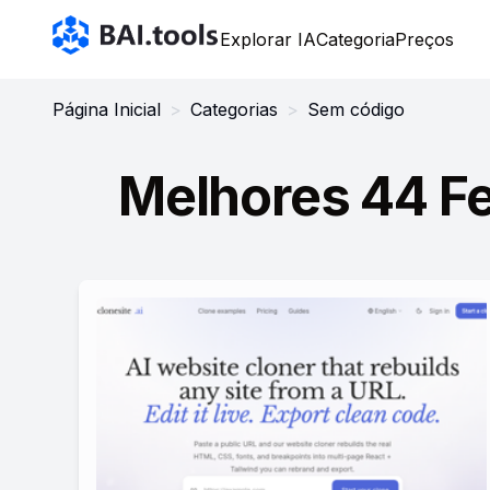
Bai.tools
Explorar IA
Categoria
Preços
Página Inicial
>
Categorias
>
Sem código
Melhores 44 F