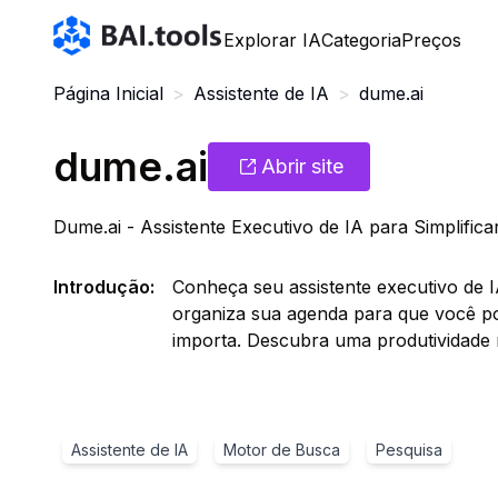
Bai.tools
Explorar IA
Categoria
Preços
Página Inicial
>
Assistente de IA
>
dume.ai
dume.ai
Abrir site
Dume.ai - Assistente Executivo de IA para Simplific
Introdução
:
Conheça seu assistente executivo de I
organiza sua agenda para que você p
importa. Descubra uma produtividade ma
Assistente de IA
Motor de Busca
Pesquisa