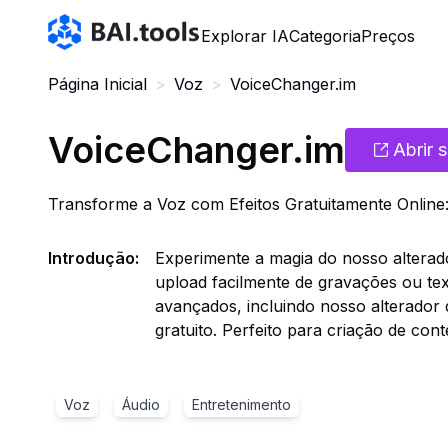
Bai.tools
Explorar IA
Categoria
Preços
Página Inicial
>
Voz
>
VoiceChanger.im
VoiceChanger.im
Abrir s
Transforme a Voz com Efeitos Gratuitamente Online:
Introdução
:
Experimente a magia do nosso alterad
upload facilmente de gravações ou te
avançados, incluindo nosso alterador 
gratuito. Perfeito para criação de con
Voz
Áudio
Entretenimento