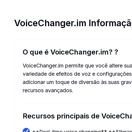
VoiceChanger.im
Informaçã
O que é VoiceChanger.im?
?
VoiceChanger.im permite que você altere su
variedade de efeitos de voz e configurações
adicionar um toque de diversão às suas gra
recursos avançados.
Recursos principais de VoiceCh
**Real-time voice changing** **Altera