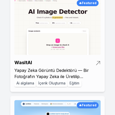
🔥Featured
WasItAI
Yapay Zeka Görüntü Dedektörü — Bir
Fotoğrafın Yapay Zeka ile Üretilip
Üretilmediğini Kontrol Edin | Was it AI?
Ai algılama
İçerik Oluşturma
Eğitim
🔥Featured