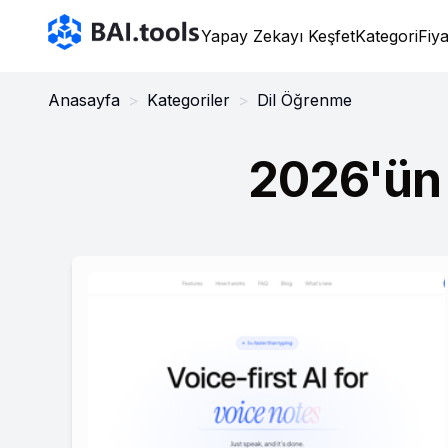
Bai.tools
Yapay Zekayı Keşfet
Kategori
Fiy
Anasayfa
>
Kategoriler
>
Dil Öğrenme
2026'ün 