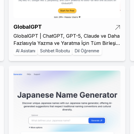
GlobalGPT
GlobalGPT | ChatGPT, GPT-5, Claude ve Daha
Fazlasıyla Yazma ve Yaratma İçin Tüm Birleşik
Yapay Zeka Platformu
AI Asistanı
Sohbet Robotu
Dil Öğrenme