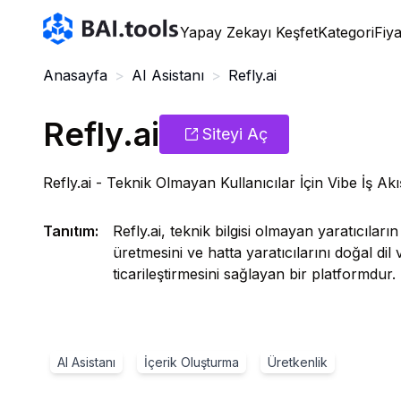
Bai.tools
Yapay Zekayı Keşfet
Kategori
Fiy
Anasayfa
>
AI Asistanı
>
Refly.ai
Refly.ai
Siteyi Aç
Refly.ai - Teknik Olmayan Kullanıcılar İçin Vibe İş Akı
Tanıtım
:
Refly.ai, teknik bilgisi olmayan yaratıcıların
üretmesini ve hatta yaratıcılarını doğal di
ticarileştirmesini sağlayan bir platformdur.
AI Asistanı
İçerik Oluşturma
Üretkenlik