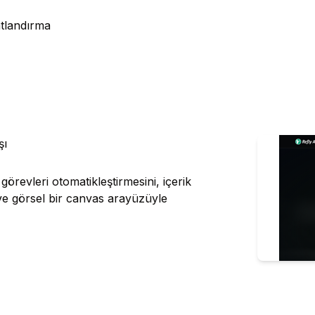
atlandırma
şı
 görevleri otomatikleştirmesini, içerik
l ve görsel bir canvas arayüzüyle