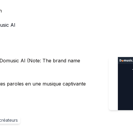
n
sic AI
- Domusic AI (Note: The brand name
tes paroles en une musique captivante
 créateurs