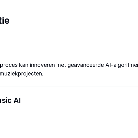
tie
roces kan innoveren met geavanceerde AI-algoritme
muziekprojecten.
sic AI