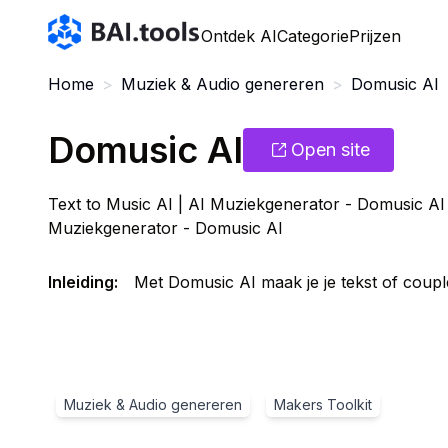
Bai.tools
Ontdek AI
Categorie
Prijzen
Home
>
Muziek & Audio genereren
>
Domusic AI
Domusic AI
Open site
Text to Music AI | AI Muziekgenerator - Domusic AI 
Muziekgenerator - Domusic AI
Inleiding
:
Met Domusic AI maak je je tekst of coup
Muziek & Audio genereren
Makers Toolkit