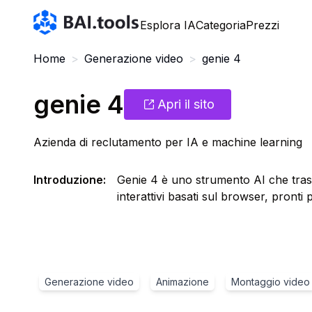
Bai.tools
Esplora IA
Categoria
Prezzi
Home
>
Generazione video
>
genie 4
genie 4
Apri il sito
Azienda di reclutamento per IA e machine learning
Introduzione
:
Genie 4 è uno strumento AI che tras
interattivi basati sul browser, pronti 
Generazione video
Animazione
Montaggio video